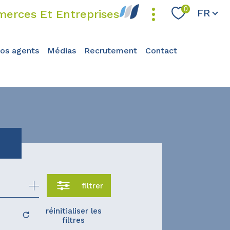
Langue
0
FR
erces Et Entreprises
nos agents
médias
recrutement
contact
filtrer
réinitialiser les
filtres