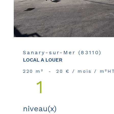
Sanary-sur-Mer (83110)
LOCAL A LOUER
220 m²
-
20 € / mois / m²
H
1
niveau(x)