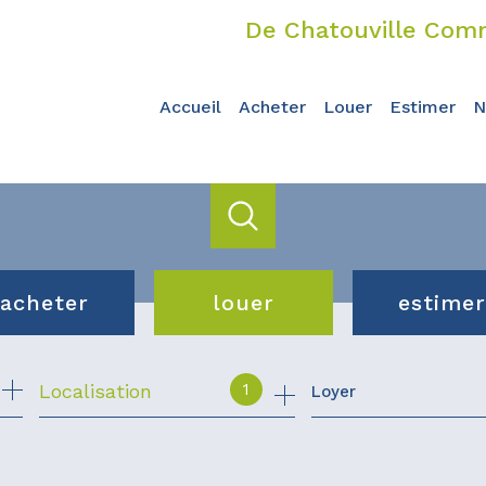
De Chatouville Comm
accueil
acheter
louer
estimer
acheter
louer
estimer
de l'ancien
de l'immo pro
1
Localisation
Loyer
du neuf
de l'immo pro