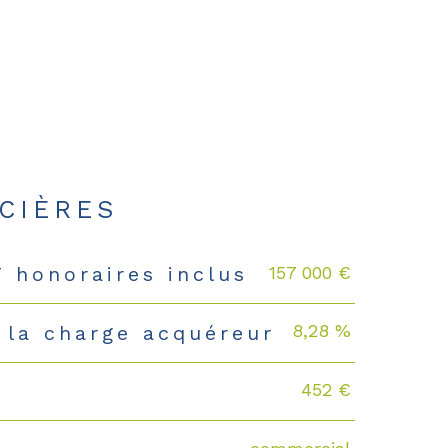
CIÈRES
157 000 €
T honoraires inclus
8,28 %
 la charge acquéreur
452 €