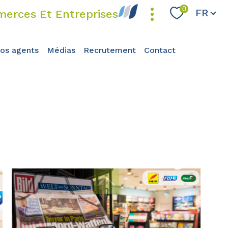
Langue
0
FR
erces Et Entreprises
nos agents
médias
recrutement
contact