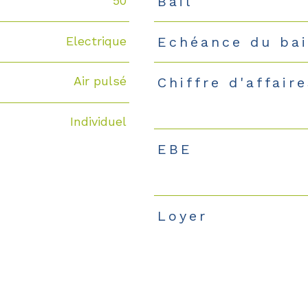
50
Bail
Electrique
Echéance du bai
Air pulsé
Chiffre d'affair
Individuel
EBE
Loyer
S