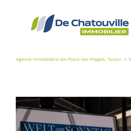
Agence Immobilière Six-Fours-les-Plages, Toulon
V