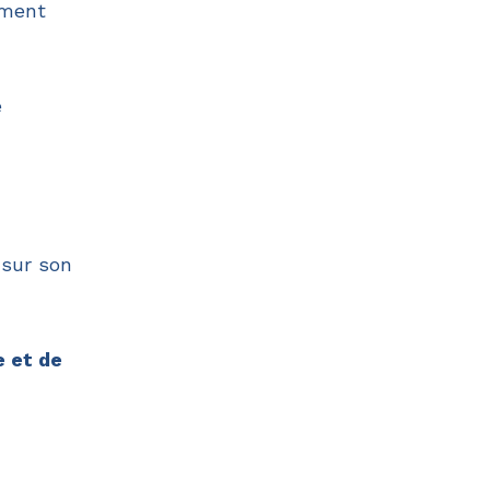
ement
é
 sur son
e et de