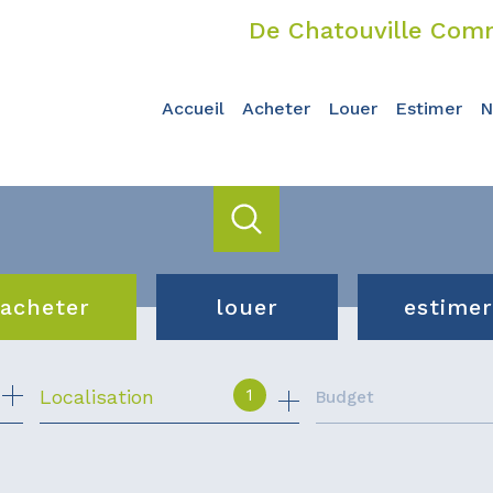
De Chatouville Comm
accueil
acheter
louer
estimer
acheter
louer
estimer
de l'ancien
de l'immo pro
1
Localisation
Budget
du neuf
de l'immo pro