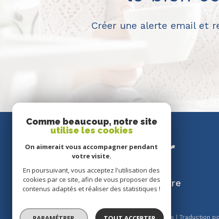
Créer une alerte email et 
Comme beaucoup, notre site
utilise les cookies
SE
connecter
On aimerait vous accompagner pendant
votre visite.
En poursuivant, vous acceptez l'utilisation des
cookies par ce site, afin de vous proposer des
espace propriétaire
contenus adaptés et réaliser des statistiques !
PARAMÉTRER
TOUT ACCEPTER
© 2026 | Tous droits réservés | Traduction 