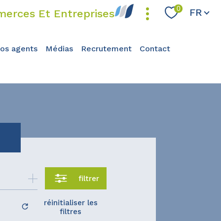
Langue
0
FR
erces Et Entreprises
nos agents
médias
recrutement
contact
filtrer
réinitialiser les
filtres