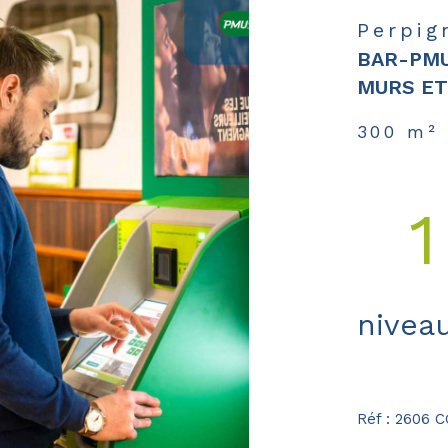
Perpig
BAR-PMU
MURS ET
300 m²
1
niveau
Réf : 2606 