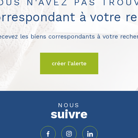
OUS N'AVEZ PAS TROU
orrespondant à votre r
recevez les biens correspondants à votre recher
créer l'alerte
NOUS
suivre