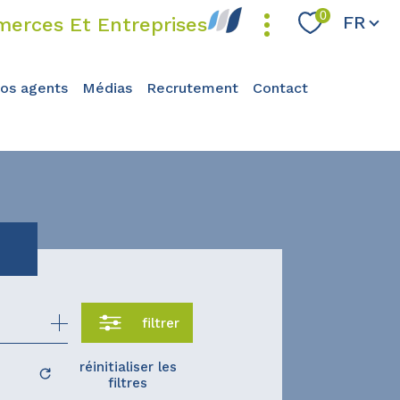
Langue
0
FR
erces Et Entreprises
nos agents
médias
recrutement
contact
filtrer
réinitialiser les
filtres