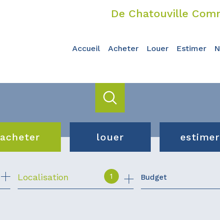
De Chatouville Comm
accueil
acheter
louer
estimer
acheter
louer
estimer
de l'ancien
de l'immo pro
1
Localisation
Budget
du neuf
de l'immo pro