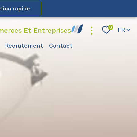
tion rapide
Langue
0
FR
erces Et Entreprises
recrutement
contact