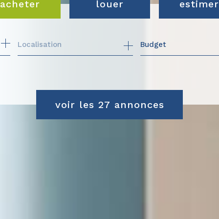
acheter
louer
estimer
de l'ancien
de l'immo pro
Budget
du neuf
de l'immo pro
voir les
27
annonces