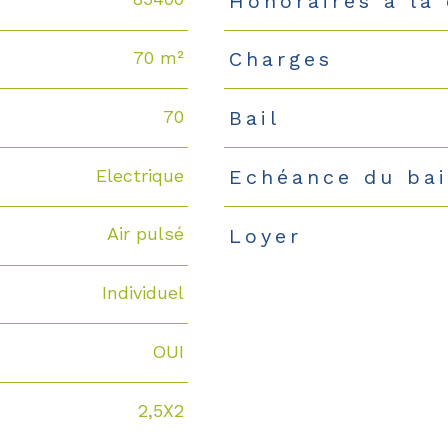
Honoraires à la
70 m²
Charges
70
Bail
Electrique
Echéance du bai
Air pulsé
Loyer
Individuel
OUI
2,5X2