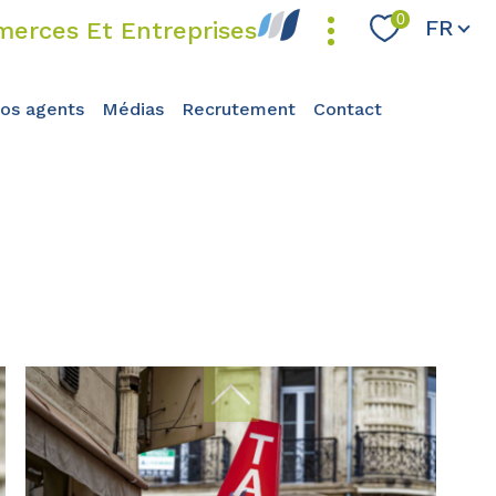
Langue
0
FR
erces Et Entreprises
nos agents
médias
recrutement
contact