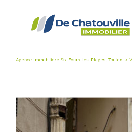
Agence Immobilière Six-Fours-les-Plages, Toulon
V