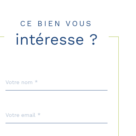
CE BIEN VOUS
intéresse ?
Nom
Fieldset
*
par
défaut
email
*