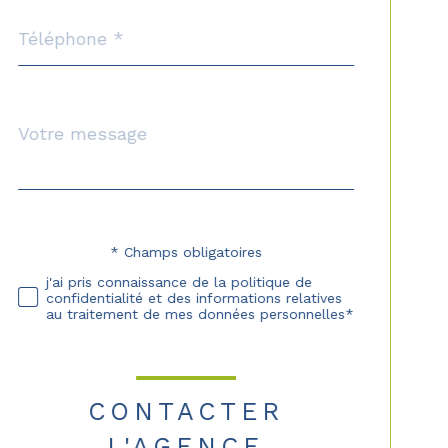
Téléphone
*
Message
Fieldset
*
par
défaut
* Champs obligatoires
Validation
j'ai pris connaissance de la politique de
confidentialité et des informations relatives
au traitement de mes données personnelles*
CONTACTER
L'AGENCE