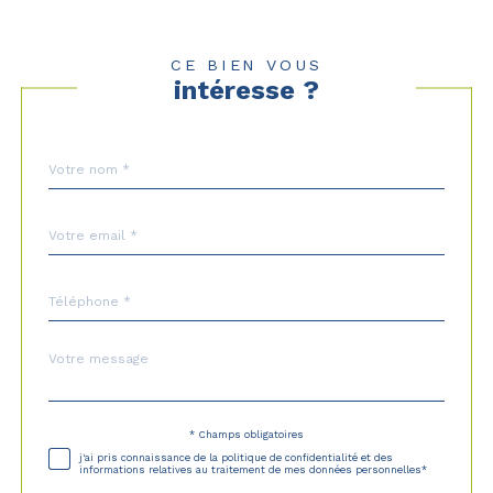
CE BIEN VOUS
intéresse ?
Nom
Fieldset
*
par
défaut
email
*
Téléphone
*
Message
Fieldset
*
par
défaut
* Champs obligatoires
Validation
j'ai pris connaissance de la politique de confidentialité et des
informations relatives au traitement de mes données personnelles*