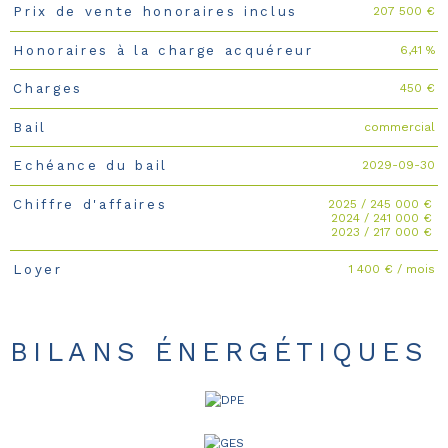
207 500 €
Prix de vente honoraires inclus
Caractéristiques
Valeurs
6,41 %
Honoraires à la charge acquéreur
450 €
Charges
commercial
Bail
2029-09-30
Echéance du bail
2025 / 245 000 €
Chiffre d'affaires
2024 / 241 000 €
2023 / 217 000 €
1 400 € / mois
Loyer
BILANS ÉNERGÉTIQUES