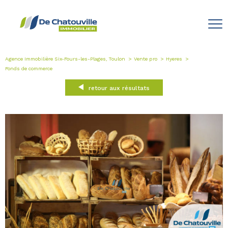
Agence Immobilière Six-Fours-les-Plages, Toulon
Vente pro
Hyeres
Fonds de commerce
retour aux résultats