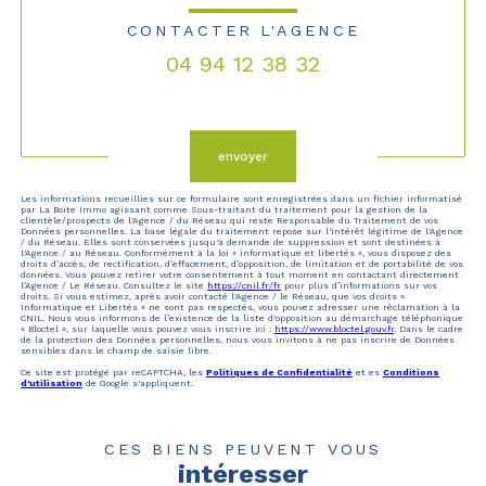
CONTACTER L'AGENCE
04 94 12 38 32
Validation
envoyer
Les informations recueillies sur ce formulaire sont enregistrées dans un fichier informatisé
par La Boite Immo agissant comme Sous-traitant du traitement pour la gestion de la
clientèle/prospects de l'Agence / du Réseau qui reste Responsable du Traitement de vos
Données personnelles. La base légale du traitement repose sur l'intérêt légitime de l'Agence
/ du Réseau. Elles sont conservées jusqu'à demande de suppression et sont destinées à
l'Agence / au Réseau. Conformément à la loi « informatique et libertés », vous disposez des
droits d’accès, de rectification, d’effacement, d’opposition, de limitation et de portabilité de vos
données. Vous pouvez retirer votre consentement à tout moment en contactant directement
l’Agence / Le Réseau. Consultez le site
https://cnil.fr/fr
pour plus d’informations sur vos
droits. Si vous estimez, après avoir contacté l'Agence / le Réseau, que vos droits «
Informatique et Libertés » ne sont pas respectés, vous pouvez adresser une réclamation à la
CNIL. Nous vous informons de l’existence de la liste d'opposition au démarchage téléphonique
« Bloctel », sur laquelle vous pouvez vous inscrire ici :
https://www.bloctel.gouv.fr
. Dans le cadre
de la protection des Données personnelles, nous vous invitons à ne pas inscrire de Données
sensibles dans le champ de saisie libre.
Ce site est protégé par reCAPTCHA, les
Politiques de Confidentialité
et es
Conditions
d'utilisation
de Google s'appliquent.
CES BIENS PEUVENT VOUS
intéresser