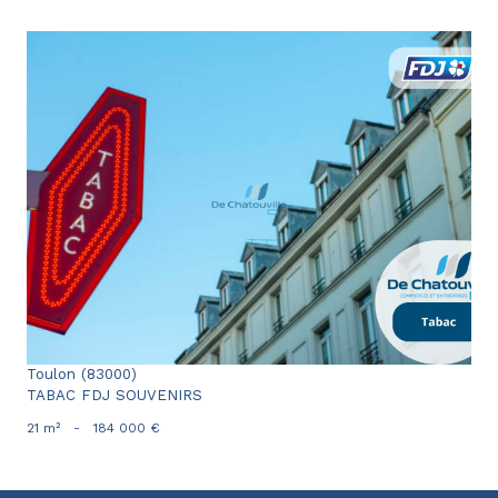
voir le bien
Toulon (83000)
TABAC FDJ SOUVENIRS
21 m²
-
184 000 €