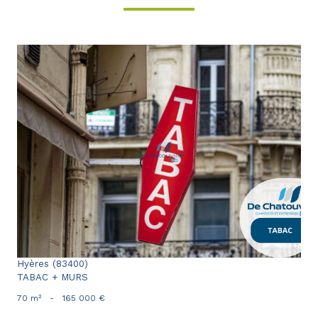
voir le bien
Hyères (83400)
TABAC + MURS
70 m²
-
165 000 €