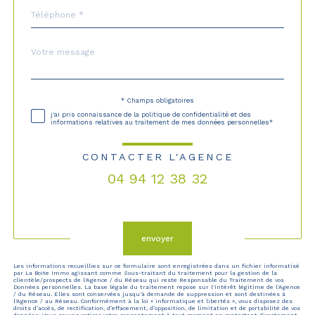
Téléphone
*
Message
Fieldset
*
par
défaut
* Champs obligatoires
Validation
j'ai pris connaissance de la politique de confidentialité et des
informations relatives au traitement de mes données personnelles*
CONTACTER L'AGENCE
04 94 12 38 32
Validation
envoyer
Les informations recueillies sur ce formulaire sont enregistrées dans un fichier informatisé
par La Boite Immo agissant comme Sous-traitant du traitement pour la gestion de la
clientèle/prospects de l'Agence / du Réseau qui reste Responsable du Traitement de vos
Données personnelles. La base légale du traitement repose sur l'intérêt légitime de l'Agence
/ du Réseau. Elles sont conservées jusqu'à demande de suppression et sont destinées à
l'Agence / au Réseau. Conformément à la loi « informatique et libertés », vous disposez des
droits d’accès, de rectification, d’effacement, d’opposition, de limitation et de portabilité de vos
données. Vous pouvez retirer votre consentement à tout moment en contactant directement