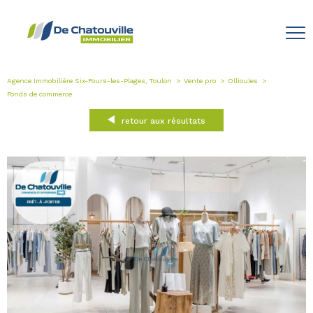
Agence Immobilière Six-Fours-les-Plages, Toulon
Vente pro
Ollioules
Fonds de commerce
retour aux résultats