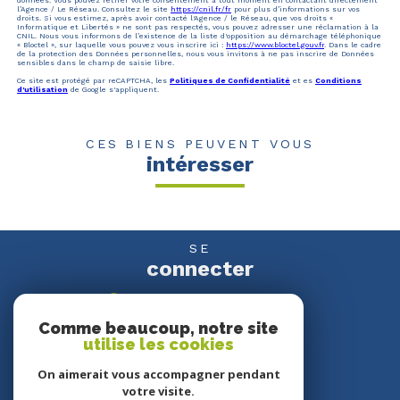
l’Agence / Le Réseau. Consultez le site
https://cnil.fr/fr
pour plus d’informations sur vos
droits. Si vous estimez, après avoir contacté l'Agence / le Réseau, que vos droits «
Informatique et Libertés » ne sont pas respectés, vous pouvez adresser une réclamation à la
CNIL. Nous vous informons de l’existence de la liste d'opposition au démarchage téléphonique
« Bloctel », sur laquelle vous pouvez vous inscrire ici :
https://www.bloctel.gouv.fr
. Dans le cadre
de la protection des Données personnelles, nous vous invitons à ne pas inscrire de Données
sensibles dans le champ de saisie libre.
Ce site est protégé par reCAPTCHA, les
Politiques de Confidentialité
et es
Conditions
d'utilisation
de Google s'appliquent.
CES BIENS PEUVENT VOUS
intéresser
SE
connecter
espace propriétaire
Comme beaucoup, notre site
utilise les cookies
NOUS
suivre
On aimerait vous accompagner pendant
votre visite.