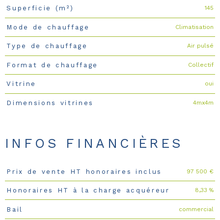
145
Superficie (m²)
Climatisation
Mode de chauffage
Air pulsé
Type de chauffage
Collectif
Format de chauffage
oui
Vitrine
4mx4m
Dimensions vitrines
INFOS FINANCIÈRES
97 500 €
Prix de vente HT honoraires inclus
Caractéristiques
Valeurs
8,33 %
Honoraires HT à la charge acquéreur
commercial
Bail