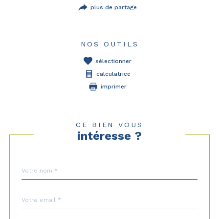
plus de partage
NOS OUTILS
sélectionner
calculatrice
imprimer
CE BIEN VOUS
intéresse ?
Nom
Fieldset
*
par
défaut
email
*