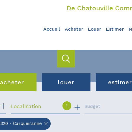
De Chatouville Comm
accueil
acheter
louer
estimer
acheter
louer
estimer
de l'ancien
de l'immo pro
1
Localisation
Budget
du neuf
de l'immo pro
3320 - Carqueiranne