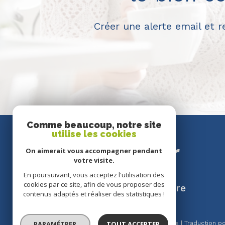
Créer une alerte email et 
Comme beaucoup, notre site
utilise les cookies
SE
connecter
On aimerait vous accompagner pendant
votre visite.
En poursuivant, vous acceptez l'utilisation des
cookies par ce site, afin de vous proposer des
espace propriétaire
contenus adaptés et réaliser des statistiques !
PARAMÉTRER
TOUT ACCEPTER
© 2026 | Tous droits réservés | Traduction 