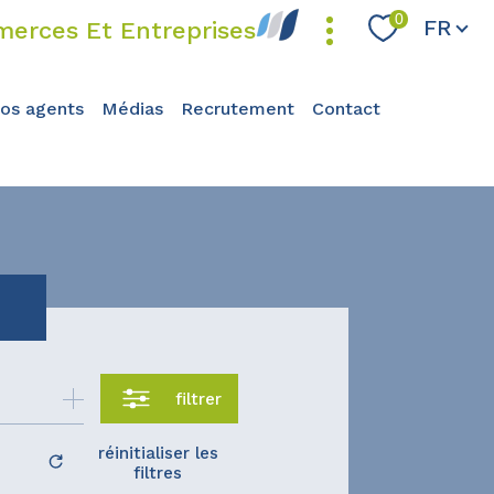
Langue
0
FR
erces Et Entreprises
nos agents
médias
recrutement
contact
filtrer
réinitialiser les
filtres