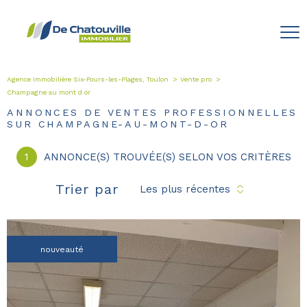
Agence Immobilière Six-Fours-les-Plages, Toulon
Vente pro
Champagne au mont d or
ANNONCES DE VENTES PROFESSIONNELLES
SUR CHAMPAGNE-AU-MONT-D-OR
1
ANNONCE(S) TROUVÉE(S) SELON VOS CRITÈRES
Trier par
Les plus récentes
nouveauté