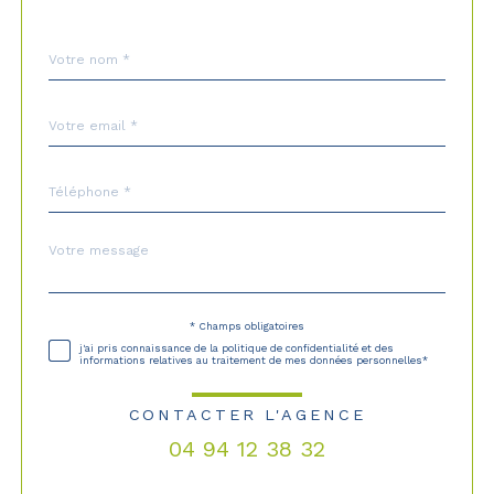
Nom
Fieldset
*
par
défaut
email
*
Téléphone
*
Message
Fieldset
*
par
défaut
* Champs obligatoires
Validation
j'ai pris connaissance de la politique de confidentialité et des
informations relatives au traitement de mes données personnelles*
CONTACTER L'AGENCE
04 94 12 38 32