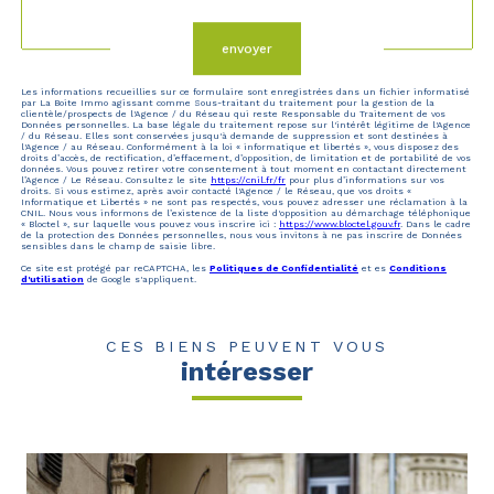
Validation
envoyer
Les informations recueillies sur ce formulaire sont enregistrées dans un fichier informatisé
par La Boite Immo agissant comme Sous-traitant du traitement pour la gestion de la
clientèle/prospects de l'Agence / du Réseau qui reste Responsable du Traitement de vos
Données personnelles. La base légale du traitement repose sur l'intérêt légitime de l'Agence
/ du Réseau. Elles sont conservées jusqu'à demande de suppression et sont destinées à
l'Agence / au Réseau. Conformément à la loi « informatique et libertés », vous disposez des
droits d’accès, de rectification, d’effacement, d’opposition, de limitation et de portabilité de vos
données. Vous pouvez retirer votre consentement à tout moment en contactant directement
l’Agence / Le Réseau. Consultez le site
https://cnil.fr/fr
pour plus d’informations sur vos
droits. Si vous estimez, après avoir contacté l'Agence / le Réseau, que vos droits «
Informatique et Libertés » ne sont pas respectés, vous pouvez adresser une réclamation à la
CNIL. Nous vous informons de l’existence de la liste d'opposition au démarchage téléphonique
« Bloctel », sur laquelle vous pouvez vous inscrire ici :
https://www.bloctel.gouv.fr
. Dans le cadre
de la protection des Données personnelles, nous vous invitons à ne pas inscrire de Données
sensibles dans le champ de saisie libre.
Ce site est protégé par reCAPTCHA, les
Politiques de Confidentialité
et es
Conditions
d'utilisation
de Google s'appliquent.
CES BIENS PEUVENT VOUS
intéresser