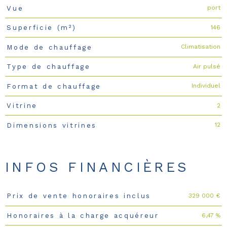
port
Vue
146
Superficie (m²)
Climatisation
Mode de chauffage
Air pulsé
Type de chauffage
Individuel
Format de chauffage
2
Vitrine
12
Dimensions vitrines
INFOS FINANCIÈRES
329 000 €
Prix de vente honoraires inclus
Caractéristiques
Valeurs
6,47 %
Honoraires à la charge acquéreur