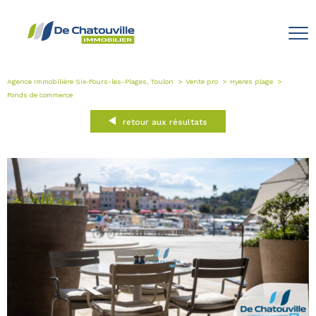
Agence Immobilière Six-Fours-les-Plages, Toulon
Vente pro
Hyeres plage
Fonds de commerce
retour aux résultats