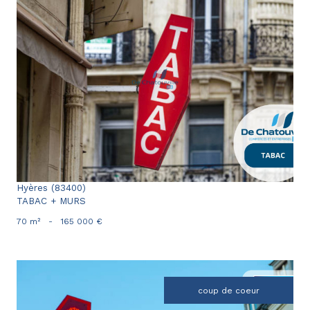
voir le bien
Hyères (83400)
TABAC + MURS
70 m²
-
165 000 €
coup de coeur