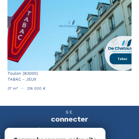
voir le bien
Toulon (83000)
TABAC - JEUX
37 m²
-
216 000 €
SE
connecter
espace propriétaire