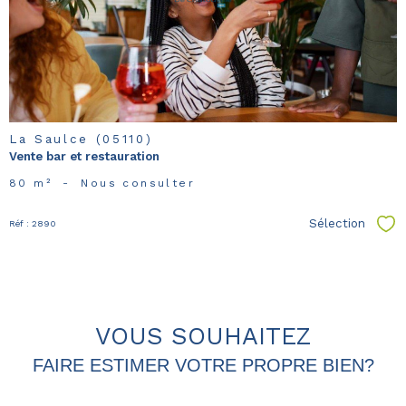
bien
La Saulce (05110)
Vente bar et restauration
80 m²
-
Nous consulter
Sélection
Réf : 2890
Sél
VOUS SOUHAITEZ
FAIRE ESTIMER VOTRE PROPRE BIEN?