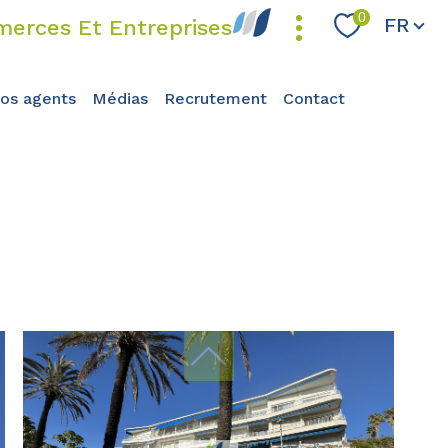
Langue
0
FR
erces Et Entreprises
nos agents
médias
recrutement
contact