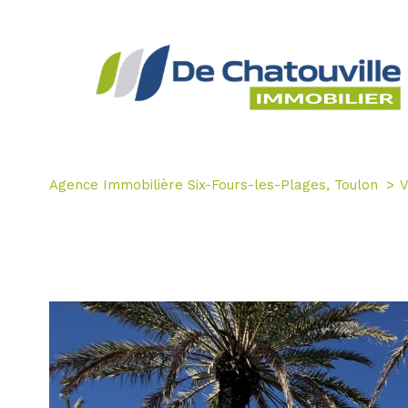
Agence Immobilière Six-Fours-les-Plages, Toulon
V