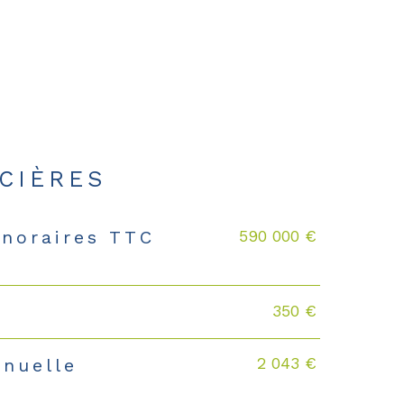
CIÈRES
590 000 €
onoraires TTC
350 €
2 043 €
nnuelle