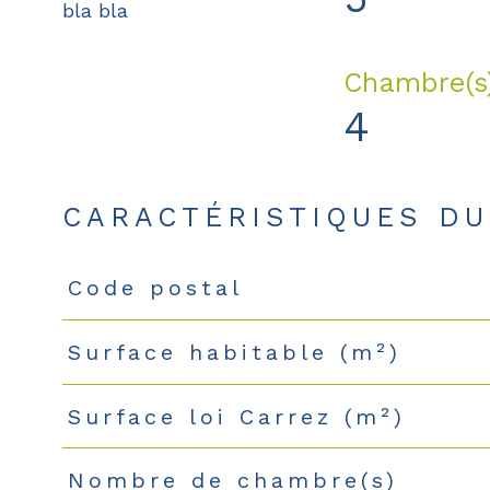
bla bla
Chambre(s
4
CARACTÉRISTIQUES DU
Code postal
Caractéristiques
Valeurs
Surface habitable (m²)
Surface loi Carrez (m²)
Nombre de chambre(s)