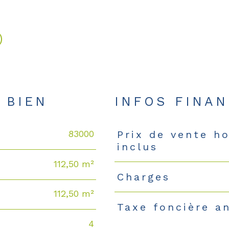
)
 BIEN
INFOS FINAN
83000
Prix de vente h
Caractéristiques
Valeurs
inclus
112,50 m²
Charges
112,50 m²
Taxe foncière a
4