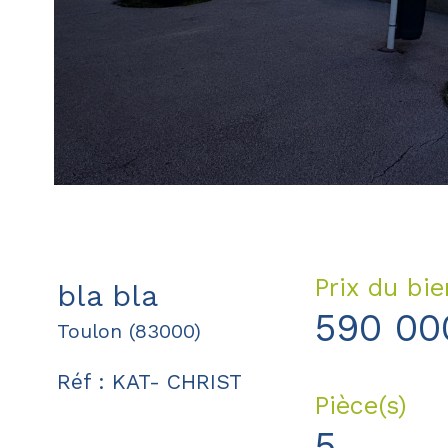
Prix du bie
bla bla
590 00
Toulon (83000)
Réf : KAT- CHRIST
Pièce(s)
5