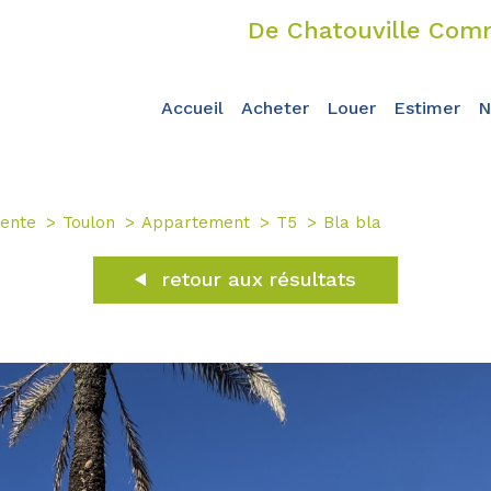
De Chatouville Comm
accueil
acheter
louer
estimer
ente
Toulon
Appartement
T5
Bla bla
retour aux résultats