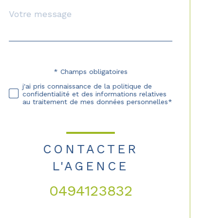
Message
Fieldset
*
par
défaut
* Champs obligatoires
Validation
j'ai pris connaissance de la politique de
confidentialité et des informations relatives
au traitement de mes données personnelles*
CONTACTER
L'AGENCE
0494123832