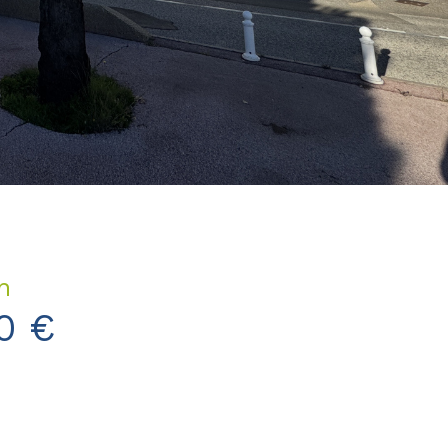
n
0 €