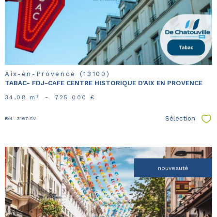
bien
Aix-en-Provence (13100)
TABAC- FDJ-CAFE CENTRE HISTORIQUE D'AIX EN PROVENCE
34,08 m²
-
725 000 €
Sélection
Réf : 3167 SV
Sél
nouveauté
voir le