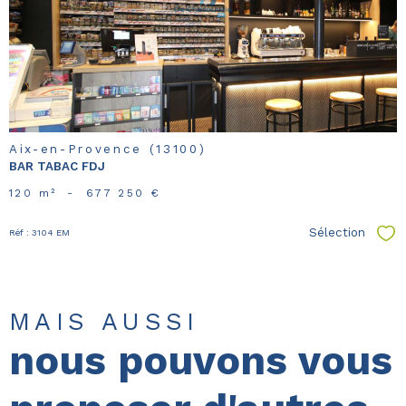
bien
Aix-en-Provence (13100)
BAR TABAC FDJ
120 m²
-
677 250 €
Sélection
Réf : 3104 EM
Sél
MAIS AUSSI
nous pouvons vous