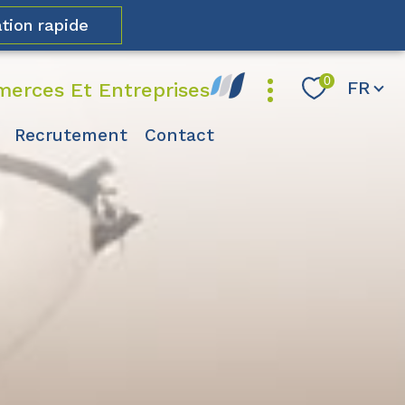
tion rapide
Langue
0
FR
erces Et Entreprises
recrutement
contact