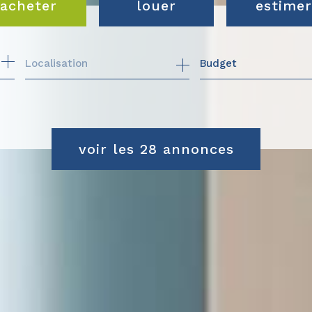
acheter
louer
estimer
de l'ancien
de l'immo pro
Budget
du neuf
de l'immo pro
voir les
28
annonces