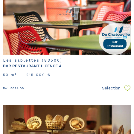
voir le
bien
Les sablettes (83500)
BAR RESTAURANT LICENCE 4
50 m²
-
215 000 €
Sélection
Réf : 3094 OM
Sél