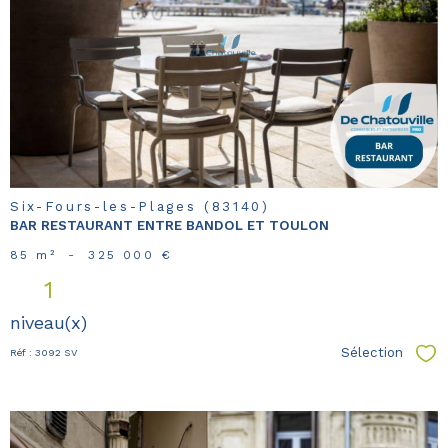
voir le
bien
Six-Fours-les-Plages (83140)
BAR RESTAURANT ENTRE BANDOL ET TOULON
85 m²
-
325 000 €
1
niveau(x)
Sélection
Réf : 3092 SV
Sél