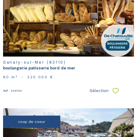
voir le
bien
Sanary-sur-Mer (83110)
boulangerie patisserie bord de mer
80 m²
-
220 000 €
Sélection
Réf : 3097AV
Sélectionn
coup de coeur