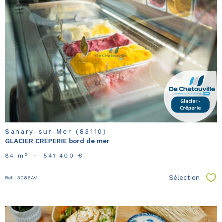
voir le
bien
Sanary-sur-Mer (83110)
GLACIER CREPERIE bord de mer
84 m²
-
541 400 €
Sélection
Réf : 3086AV
Sél