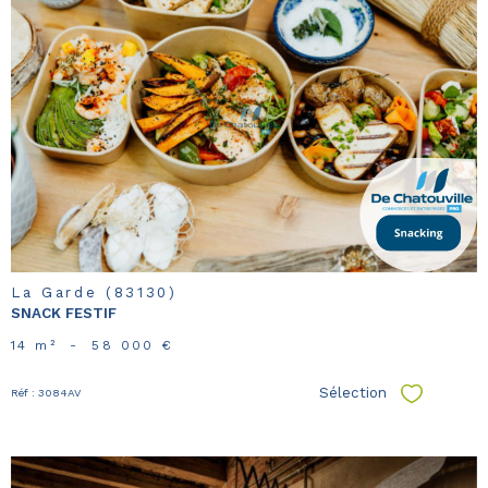
voir le
bien
La Garde (83130)
SNACK FESTIF
14 m²
-
58 000 €
Sélection
Réf : 3084AV
Sélectionn