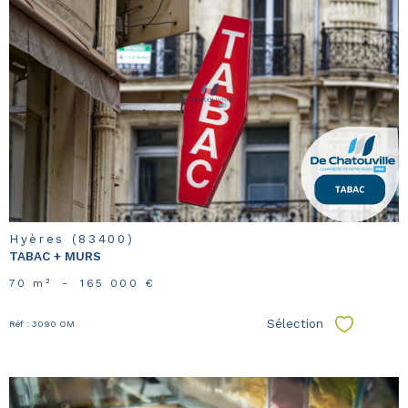
voir le
bien
Hyères (83400)
TABAC + MURS
70 m²
-
165 000 €
Sélection
Réf : 3090 OM
Sélectionn