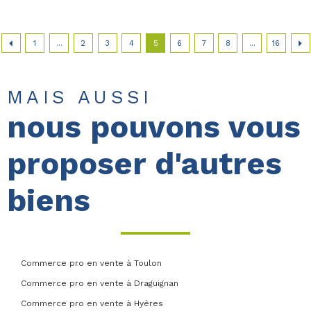
1
...
2
3
4
5
6
7
8
...
16
MAIS AUSSI
nous pouvons vous
proposer d'autres
biens
Commerce pro en vente à Toulon
Commerce pro en vente à Draguignan
Commerce pro en vente à Hyères