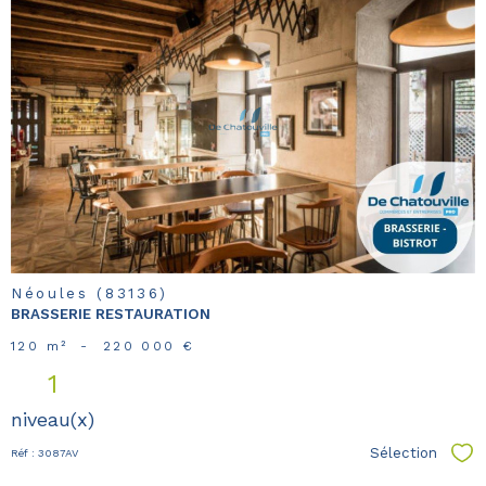
voir le
bien
Néoules (83136)
BRASSERIE RESTAURATION
120 m²
-
220 000 €
1
niveau(x)
Sélection
Réf : 3087AV
Sél