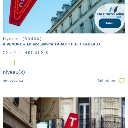
bien
Hyères (83400)
À VENDRE – En exclusivité TABAC • FDJ • CADEAUX
70 m²
-
453 250 €
1
niveau(x)
Sélection
Réf : 3099 EM
Sél